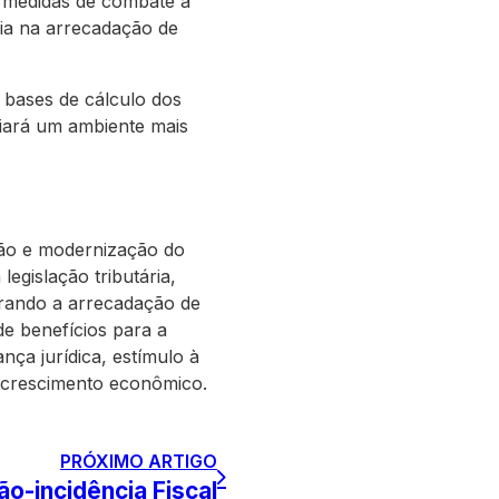
s medidas de combate à
cia na arrecadação de
 bases de cálculo dos
criará um ambiente mais
ção e modernização do
legislação tributária,
orando a arrecadação de
e benefícios para a
nça jurídica, estímulo à
o crescimento econômico.
PRÓXIMO ARTIGO
ão-incidência Fiscal