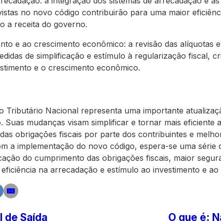
arrecadação: a integração dos sistemas de arrecadação e a
vistas no novo código contribuirão para uma maior eficiên
 a receita do governo.
ento e ao crescimento econômico: a revisão das alíquotas e
edidas de simplificação e estímulo à regularização fiscal, 
estimento e o crescimento econômico.
 Tributário Nacional representa uma importante atualiza
ro. Suas mudanças visam simplificar e tornar mais eficiente a 
 das obrigações fiscais por parte dos contribuintes e melh
m a implementação do novo código, espera-se uma série d
cação do cumprimento das obrigações fiscais, maior segura
r eficiência na arrecadação e estímulo ao investimento e a
l de Saída
O que é: N