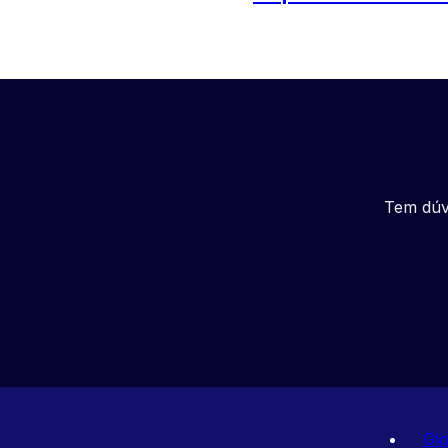
Tem dúv
Glo