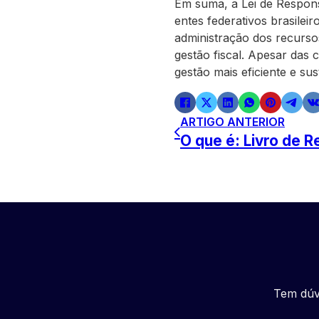
Em suma, a Lei de Respons
entes federativos brasilei
administração dos recursos
gestão fiscal. Apesar das 
gestão mais eficiente e su
ARTIGO ANTERIOR
O que é: Livro de R
Tem dúv