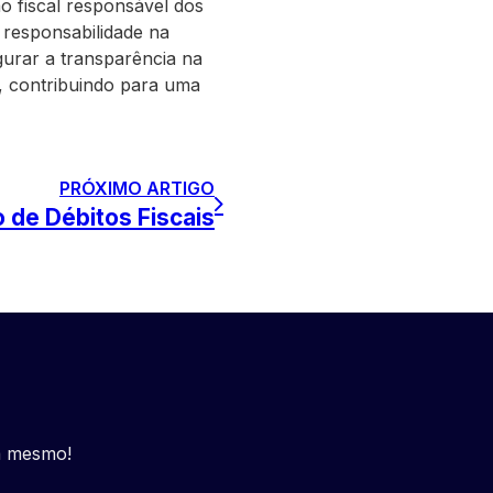
o fiscal responsável dos
a responsabilidade na
egurar a transparência na
e, contribuindo para uma
PRÓXIMO ARTIGO
 de Débitos Fiscais
a mesmo!