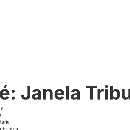
é: Janela Tribu
os
a
tária
ibutária