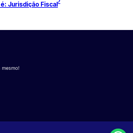
é: Jurisdição Fiscal
a mesmo!