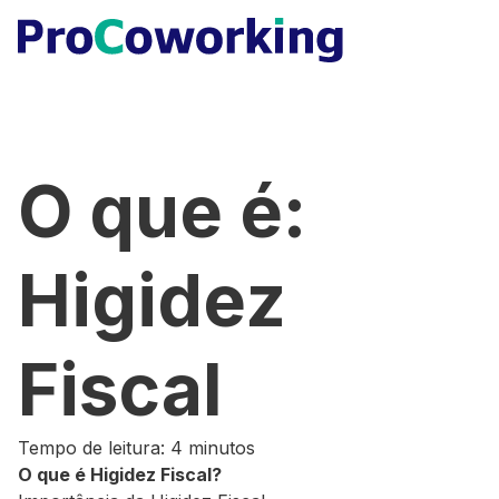
O que é:
Higidez
Fiscal
Tempo de leitura: 4 minutos
O que é Higidez Fiscal?