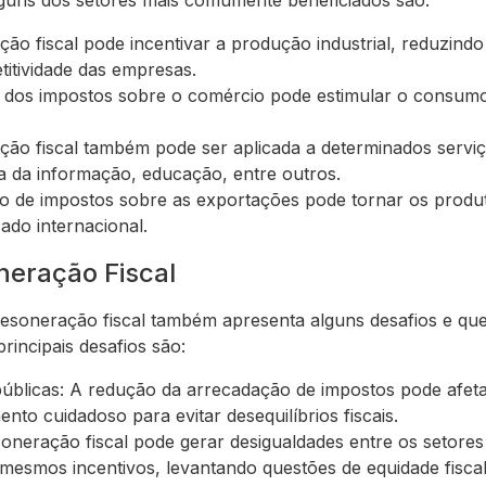
lguns dos setores mais comumente beneficiados são:
ção fiscal pode incentivar a produção industrial, reduzind
itividade das empresas.
 dos impostos sobre o comércio pode estimular o consumo
.
ção fiscal também pode ser aplicada a determinados servi
ia da informação, educação, entre outros.
o de impostos sobre as exportações pode tornar os produt
ado internacional.
neração Fiscal
desoneração fiscal também apresenta alguns desafios e qu
rincipais desafios são:
úblicas: A redução da arrecadação de impostos pode afeta
nto cuidadoso para evitar desequilíbrios fiscais.
soneração fiscal pode gerar desigualdades entre os setores
esmos incentivos, levantando questões de equidade fiscal