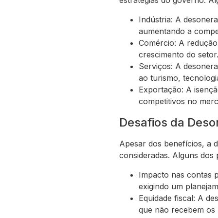
estratégias do governo. A
Indústria: A desonera
aumentando a compet
Comércio: A redução
crescimento do setor
Serviços: A desonera
ao turismo, tecnolog
Exportação: A isençã
competitivos no merc
Desafios da Deso
Apesar dos benefícios, a 
consideradas. Alguns dos p
Impacto nas contas p
exigindo um planejame
Equidade fiscal: A de
que não recebem os m