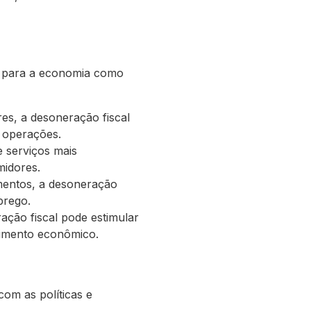
to para a economia como
res, a desoneração fiscal
 operações.
 serviços mais
midores.
mentos, a desoneração
prego.
ação fiscal pode estimular
cimento econômico.
com as políticas e