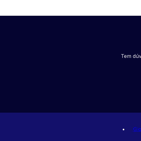
Tem dúv
Glo