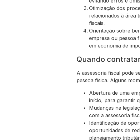
evitando erros e omi
Otimização dos proces
relacionados à área t
fiscais.
Orientação sobre benef
empresa ou pessoa fís
em economia de impo
Quando contratar
A assessoria fiscal pode 
pessoa física. Alguns mo
Abertura de uma empr
início, para garantir
Mudanças na legislaç
com a assessoria fis
Identificação de opor
oportunidades de redu
planejamento tributár