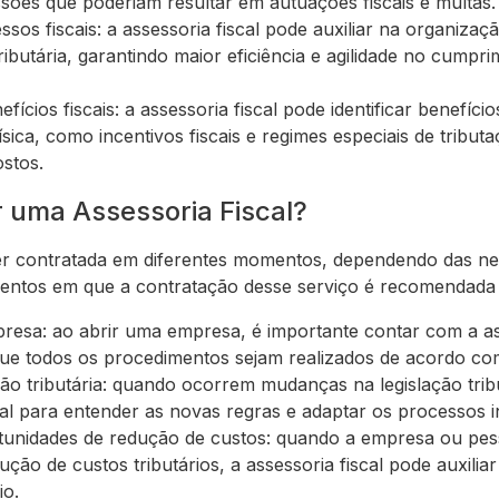
ssões que poderiam resultar em autuações fiscais e multas.
sos fiscais: a assessoria fiscal pode auxiliar na organiza
ributária, garantindo maior eficiência e agilidade no cumpr
ícios fiscais: a assessoria fiscal pode identificar benefício
ica, como incentivos fiscais e regimes especiais de tribut
stos.
 uma Assessoria Fiscal?
ser contratada em diferentes momentos, dependendo das n
mentos em que a contratação desse serviço é recomendada
esa: ao abrir uma empresa, é importante contar com a ass
 que todos os procedimentos sejam realizados de acordo com 
ão tributária: quando ocorrem mudanças na legislação tribu
cal para entender as novas regras e adaptar os processos 
tunidades de redução de custos: quando a empresa ou pessoa
ção de custos tributários, a assessoria fiscal pode auxiliar
io.