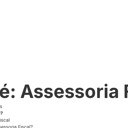
é: Assessoria 
os
l?
iscal
essoria Fiscal?